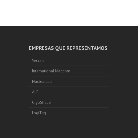
EMPRESAS QUE REPRESENTAMOS
Veccsa
International Medcom
NuclearLab
ALF
CryoShape
LogiTag