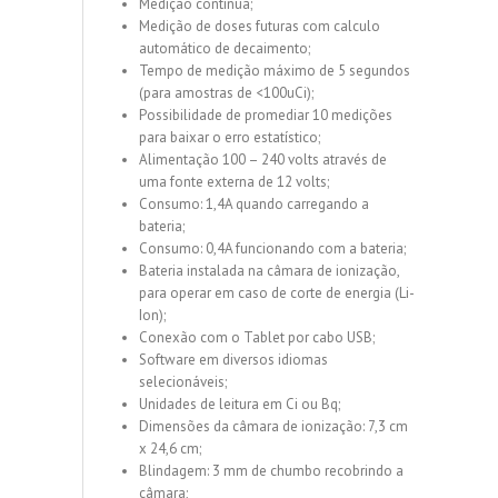
Medição contínua;
Medição de doses futuras com calculo
automático de decaimento;
Tempo de medição máximo de 5 segundos
(para amostras de <100uCi);
Possibilidade de promediar 10 medições
para baixar o erro estatístico;
Alimentação 100 – 240 volts através de
uma fonte externa de 12 volts;
Consumo: 1,4A quando carregando a
bateria;
Consumo: 0,4A funcionando com a bateria;
Bateria instalada na câmara de ionização,
para operar em caso de corte de energia (Li-
Ion);
Conexão com o Tablet por cabo USB;
Software em diversos idiomas
selecionáveis;
Unidades de leitura em Ci ou Bq;
Dimensões da câmara de ionização: 7,3 cm
x 24,6 cm;
Blindagem: 3 mm de chumbo recobrindo a
câmara;