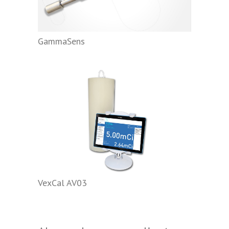
GammaSens
VexCal AV03