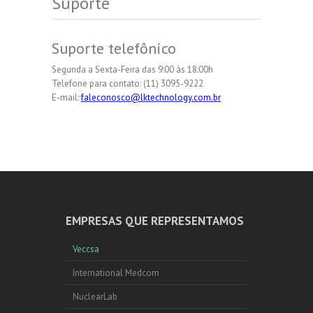
Suporte
Suporte telefônico
Segunda a Sexta-Feira das 9:00 às 18:00h
Telefone para contato: (11) 3095-9222
E-mail:
faleconosco@lktechnology.com.br
EMPRESAS QUE REPRESENTAMOS
Veccsa
International Medcom
NuclearLab