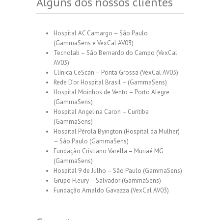
Alguns dos nossos clientes
Hospital AC Camargo – São Paulo
(GammaSens e VexCal AV03)
Tecnolab – São Bernardo do Campo (VexCal
AV03)
Clínica CeScan – Ponta Grossa (VexCal AV03)
Rede D’or Hospital Brasil – (GammaSens)
Hospital Moinhos de Vento – Porto Alegre
(GammaSens)
Hospital Angelina Caron – Curitiba
(GammaSens)
Hospital Pérola Byington (Hospital da Mulher)
– São Paulo (GammaSens)
Fundação Cristiano Varella – Muriaé MG
(GammaSens)
Hospital 9 de Julho – São Paulo (GammaSens)
Grupo Fleury – Salvador (GammaSens)
Fundação Arnaldo Gavazza (VexCal AV03)