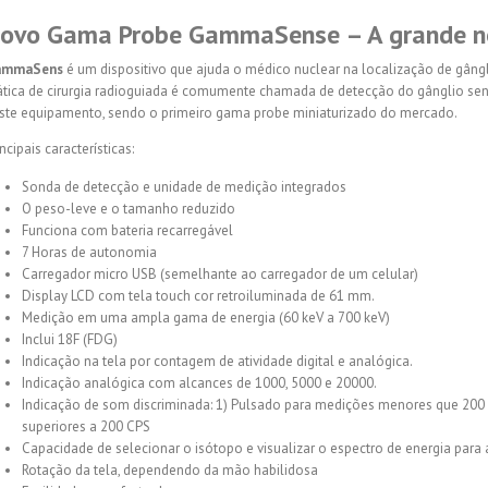
ovo Gama Probe GammaSense – A grande no
ammaSens
é um dispositivo que ajuda o médico nuclear na localização de gângli
ática de cirurgia radioguiada é comumente chamada de detecção do gânglio se
ste equipamento, sendo o primeiro gama probe miniaturizado do mercado.
incipais características:
Sonda de detecção e unidade de medição integrados
O peso-leve e o tamanho reduzido
Funciona com bateria recarregável
7 Horas de autonomia
Carregador micro USB (semelhante ao carregador de um celular)
Display LCD com tela touch cor retroiluminada de 61 mm.
Medição em uma ampla gama de energia (60 keV a 700 keV)
Inclui 18F (FDG)
Indicação na tela por contagem de atividade digital e analógica.
Indicação analógica com alcances de 1000, 5000 e 20000.
Indicação de som discriminada: 1) Pulsado para medições menores que 200 
superiores a 200 CPS
Capacidade de selecionar o isótopo e visualizar o espectro de energia para a
Rotação da tela, dependendo da mão habilidosa