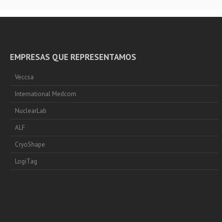
EMPRESAS QUE REPRESENTAMOS
Veccsa
International Medcom
NuclearLab
ALF
CryoShape
LogiTag