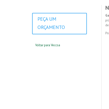
N
G
PEÇA UM
pr
de
ORÇAMENTO
Pr
Voltar para Veccsa