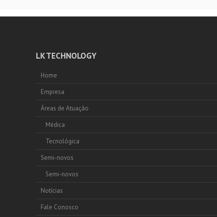
LK TECHNOLOGY
Home
Empresa
Áreas de Atuação
Médica
Tecnológica
Semi-novos
Semi-novos
Notícias
Fale Conosco