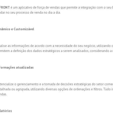
FRONT
é um aplicativo de força de vendas que permite a integração com o seu 
udar no seu processo de venda no dia a dia.
nâmico e Customizável
alise as informações de acordo com a necessidade do seu negócio, utilizando o
rmitem a definição dos dados estratégicos a serem analisados, considerando a r
formações atualizadas
tencialize o gerenciamento e a tomada de decisões estratégicas do setor comer
talhada ou agrupada, utilizando diversas opções de ordenações e filtros. Tudo i
ndas.
latórios