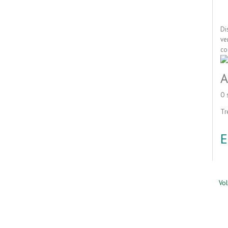
Di
ve
co
A
O 
Tr
E
Vol