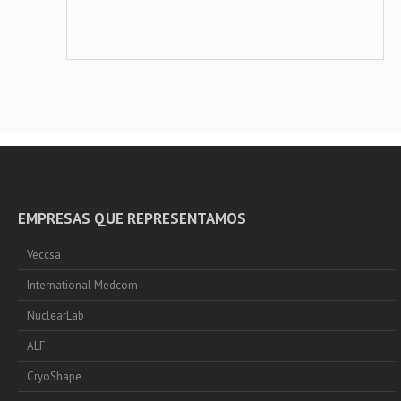
EMPRESAS QUE REPRESENTAMOS
Veccsa
International Medcom
NuclearLab
ALF
CryoShape