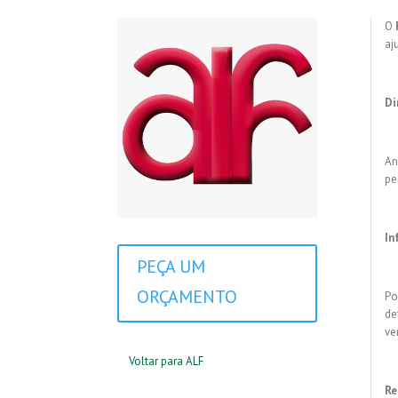
O
aj
Di
An
pe
In
PEÇA UM
ORÇAMENTO
Po
de
ve
Voltar para ALF
Re