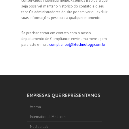
conservados indefinidamente. Fazemos isso para que
seja possível manter o historico do contato e o seu
teor. Os administradores do site podem ver ou excluir
suas informações pessoais a qualquer momento.
Se precisar entrar em contato com o nosso
departamento de Compliance, envie uma mensagem
para este e-mail:
compliance@lktechnology,com.br
EMPRESAS QUE REPRESENTAMOS
Veccsa
International Medcom
NuclearLab