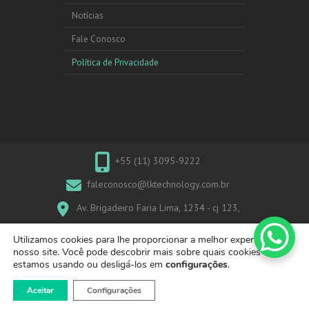
Notícias
Fale Conosco
Política de Privacidade
+55 (11) 3095-9222
faleconosco@lktechnology.com.br
Av. Brigadeiro Faria Lima, 1234 - cj 123,
CEP: 01451-913, Jd. Paulistano - São Paulo/SP
Utilizamos cookies para lhe proporcionar a melhor experiência no
nosso site. Você pode descobrir mais sobre quais cookies
estamos usando ou desligá-los em
configurações
.
Copyright © 2026
LK Technology
|
Produtos
| Theme
Aceitar
Configurações
by:
Theme Horse
| Powered by:
WordPress