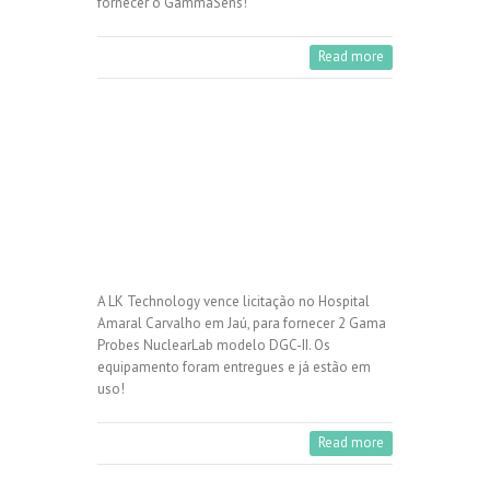
fornecer o GammaSens!
Read more
A LK Technology vence licitação no Hospital
Amaral Carvalho em Jaú, para fornecer 2 Gama
Probes NuclearLab modelo DGC-II. Os
equipamento foram entregues e já estão em
uso!
Read more