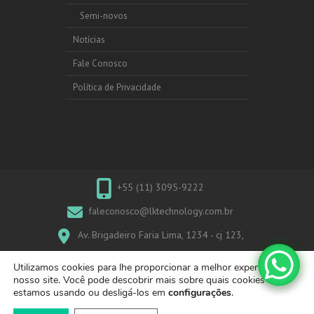
Semi-novos
Notícias
Fale Conosco
Política de Privacidade
+55 (11) 3095-9222
faleconosco@lktechnology.com.br
Av. Brigadeiro Faria Lima, 1234 - cj 123,
CEP: 01451-913, Jd. Paulistano - São Paulo/SP
Utilizamos cookies para lhe proporcionar a melhor experiência no
nosso site. Você pode descobrir mais sobre quais cookies
estamos usando ou desligá-los em
configurações
.
Copyright © 2026
LK Technology
|
Produtos
| Theme