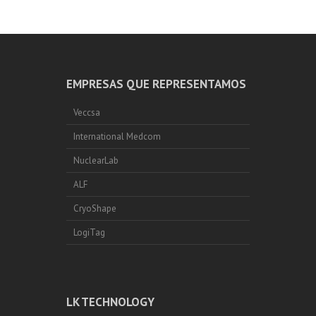
EMPRESAS QUE REPRESENTAMOS
Veccsa
International Medcom
NuclearLab
ALF
CryoShape
LogiTag
LK TECHNOLOGY